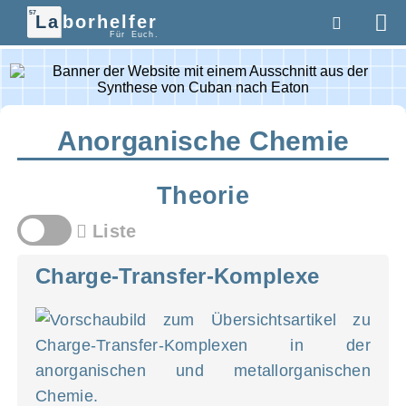
57
La
borhelfer
Für Euch.
Anorganische Chemie
Theorie
Liste
Charge-Transfer-Komplexe