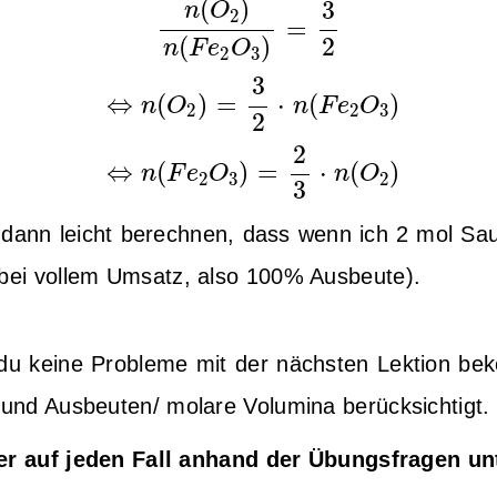
(
)
3
n
O
2
=
2
(
)
n
F
e
O
2
3
⇔
n
(
O
2
)
=
3
2
⋅
n
(
F
e
2
O
3
)
3
⇔
(
)
=
⋅
(
)
n
O
n
F
e
O
2
2
3
2
⇔
n
(
F
e
2
O
3
)
=
2
3
⋅
n
(
O
2
)
2
⇔
(
)
=
⋅
(
)
n
F
e
O
n
O
2
3
2
3
ann leicht berechnen, dass wenn ich 2 mol Saue
bei vollem Umsatz, also 100% Ausbeute).
du keine Probleme mit der nächsten Lektion bek
nd Ausbeuten/ molare Volumina berücksichtigt.
er auf jeden Fall anhand der Übungsfragen unt