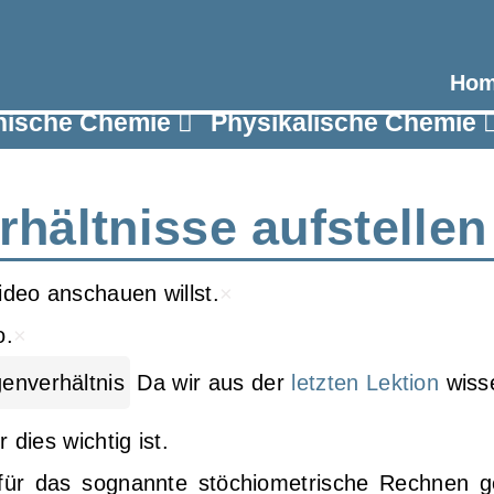
Ho
nische Chemie
Physikalische Chemie
rhältnisse aufstellen
Video anschauen willst.
×
o.
×
Da wir aus der
letzten Lektion
wisse
 dies wichtig ist.
 für das sognannte stöchiometrische Rechnen ge