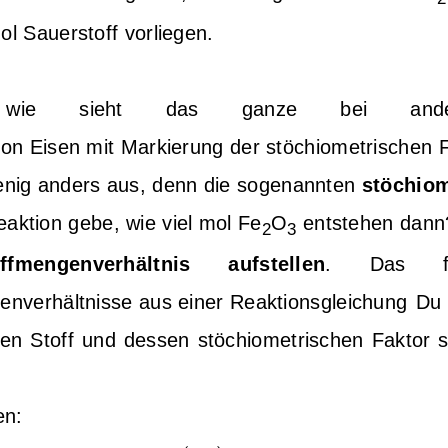
 Sauerstoff vorliegen.
 sieht das ganze bei anderen 
 wenig anders aus, denn die sogenannten
stöchiom
eaktion gebe, wie viel mol Fe
O
entstehen dann
2
3
offmengenverhältnis aufstellen
. Das fun
Du k
inen Stoff und dessen stöchiometrischen Faktor 
en:
n
(
O
2
)
n
(
F
e
2
O
3
)
=
3
2