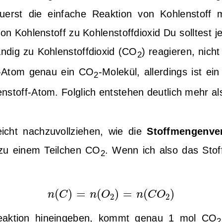
erst die einfache Reaktion von Kohlenstoff mi
Du solltest j
tändig zu Kohlenstoffdioxid (CO
) reagieren, nic
2
f-Atom genau ein CO
-Molekül, allerdings ist ei
2
lenstoff-Atom. Folglich entstehen deutlich mehr a
eicht nachzuvollziehen, wie die
Stoffmengenver
 zu einem Teilchen CO
. Wenn ich also das Stoff
2
n
(
C
)
=
n
(
O
2
)
=
n
(
C
O
2
)
(
)
=
(
)
=
(
)
n
C
n
O
n
C
O
2
2
Reaktion hineingeben, kommt genau 1 mol CO
2